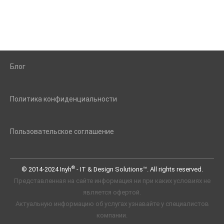
Блог
Политика конфиденциальности
Пользовательское соглашение
®
© 2014-2024 Inyh
- IT & Design Solutions™. All rights reserved.
Представленная на сайте информация ни при каких условиях не
является офертой.
Актуальную информацию об услугах узнавайте у специалистов
компании.